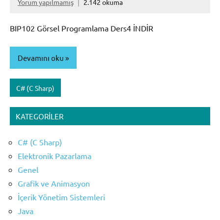
Yorum yapılmamış
2.142 okuma
BIP102 Görsel Programlama Ders4 İNDİR
Devamını oku
C# (C Sharp)
KATEGORILER
C# (C Sharp)
Elektronik Pazarlama
Genel
Grafik ve Animasyon
İçerik Yönetim Sistemleri
Java