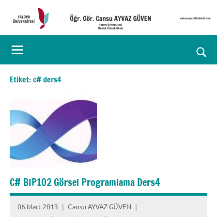
İçeriğe
geç
Öğr.
Kişisel
Web
Gör.
Ara
Sayfası
Cansu
for
Etiket:
c# ders4
aç/k
AYVAZ
GÜVEN
C# BIP102 Görsel Programlama Ders4
06 Mart 2013
Cansu AYVAZ GÜVEN