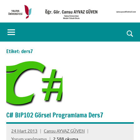
İçeriğe
geç
Öğr.
Kişisel
Web
Gör.
Ara
Sayfası
Cansu
for
Etiket:
ders7
aç/k
AYVAZ
GÜVEN
C# BIP102 Görsel Programlama Ders7
24 Mart 2013
Cansu AYVAZ GÜVEN
Yorum yapılmamış
2.588 okuma