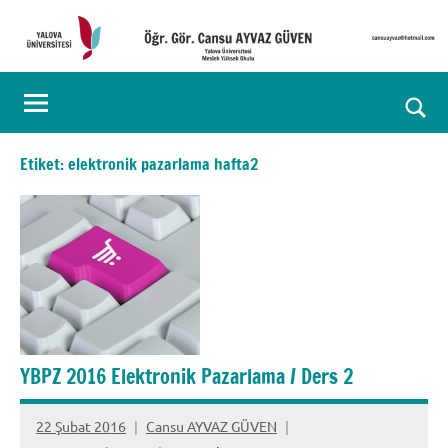
İçeriğe
geç
Öğr.
Kişisel
Web
Gör.
Ara
Sayfası
Cansu
for
Etiket:
elektronik pazarlama hafta2
aç/k
AYVAZ
GÜVEN
YBPZ 2016 Elektronik Pazarlama / Ders 2
22 Şubat 2016
Cansu AYVAZ GÜVEN