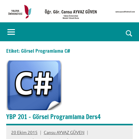
İçeriğe
geç
Öğr.
Kişisel
Web
Gör.
Ara
Sayfası
Cansu
for
Etiket:
Görsel Programlama C#
aç/k
AYVAZ
GÜVEN
YBP 201 – Görsel Programlama Ders4
20 Ekim 2015
Cansu AYVAZ GÜVEN