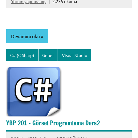
Yorum yapılmamış
2.235 okuma
Devamını oku
C# (C Sharp)
Genel
Visual Studio
YBP 201 – Görsel Programlama Ders2