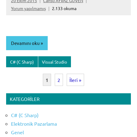
20 Ekim 2015
Cansu AYVAZ GÜVEN
Yorum yapılmamış
2.133 okuma
Devamını oku
C# (C Sharp)
Visual Studio
1
2
İleri »
KATEGORILER
C# (C Sharp)
Elektronik Pazarlama
Genel