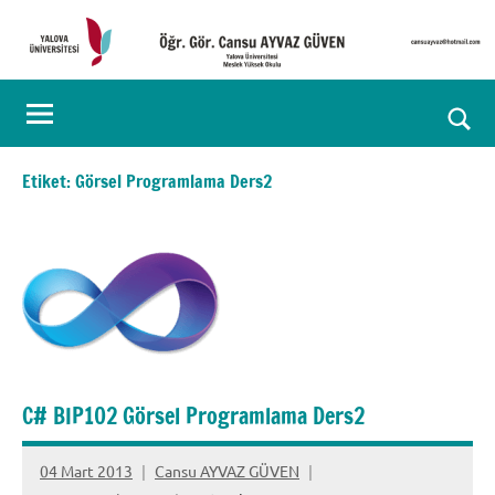
İçeriğe
geç
Öğr.
Kişisel
Web
Gör.
Ara
Sayfası
Cansu
for
Etiket:
Görsel Programlama Ders2
aç/k
AYVAZ
GÜVEN
C# BIP102 Görsel Programlama Ders2
04 Mart 2013
Cansu AYVAZ GÜVEN