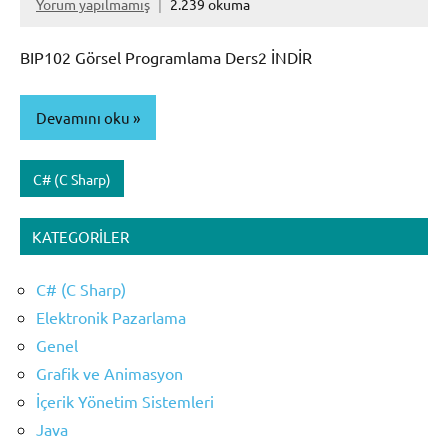
Yorum yapılmamış
2.239 okuma
BIP102 Görsel Programlama Ders2 İNDİR
Devamını oku
C# (C Sharp)
KATEGORILER
C# (C Sharp)
Elektronik Pazarlama
Genel
Grafik ve Animasyon
İçerik Yönetim Sistemleri
Java