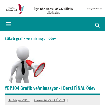
İçeriğe
geç
Öğr.
Kişisel
Web
Gör.
Ara
Sayfası
Cansu
for
Etiket:
grafik ve aniamsyon ödev
aç/k
AYVAZ
GÜVEN
YBP104 Grafik veAnimasyon-I Dersi FİNAL Ödevi
16 Mayıs 2015
Cansu AYVAZ GÜVEN