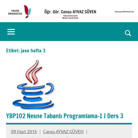
İçeriğe
geç
Öğr.
Kişisel
Web
Gör.
Ara
Sayfası
Cansu
for
Etiket:
java hafta 3
aç/k
AYVAZ
GÜVEN
YBP102 Nesne Tabanlı Programlama-1 / Ders 3
09 Mart 2016
Cansu AYVAZ GÜVEN