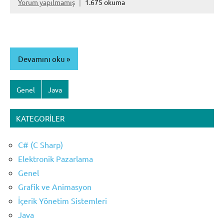
Yorum yapılmamış
1.675 okuma
Devamını oku
Genel
Java
KATEGORILER
C# (C Sharp)
Elektronik Pazarlama
Genel
Grafik ve Animasyon
İçerik Yönetim Sistemleri
Java