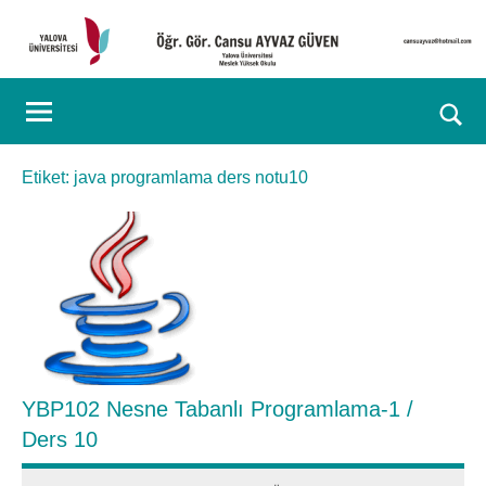
İçeriğe
geç
Öğr.
Kişisel
Web
Gör.
Ara
Sayfası
for
Cansu
Etiket:
java programlama ders notu10
aç/k
AYVAZ
GÜVEN
YBP102 Nesne Tabanlı Programlama-1 /
Ders 10