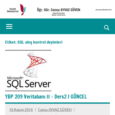
İçeriğe
geç
Öğr.
Kişisel
Web
Gör.
Ara
Sayfası
Cansu
for
Etiket:
SQL akış kontrol deyimleri
aç/k
AYVAZ
GÜVEN
YBP 209 Veritabanı II – Ders2 / GÜNCEL
16 Kasım 2016
Cansu AYVAZ GÜVEN