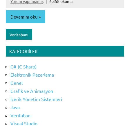
Yorum yapılmamış
6.358 okuma
Devamını oku
Veritabanı
KATEGORILER
C# (C Sharp)
Elektronik Pazarlama
Genel
Grafik ve Animasyon
İçerik Yönetim Sistemleri
Java
Veritabanı
Visual Studio