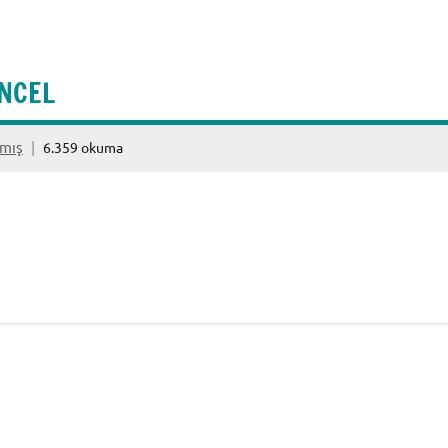
ÜNCEL
mış
6.359 okuma