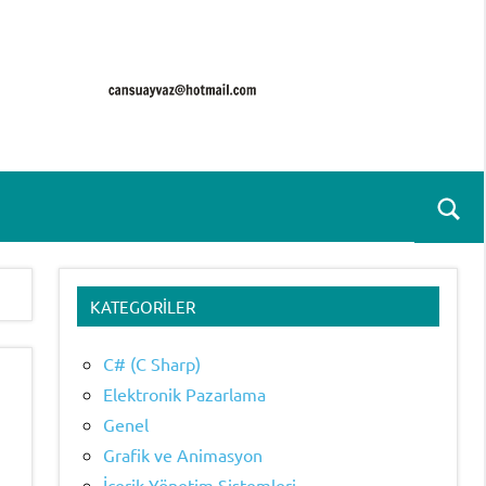
Ara
for
aç/k
KATEGORILER
C# (C Sharp)
Elektronik Pazarlama
Genel
Grafik ve Animasyon
İçerik Yönetim Sistemleri