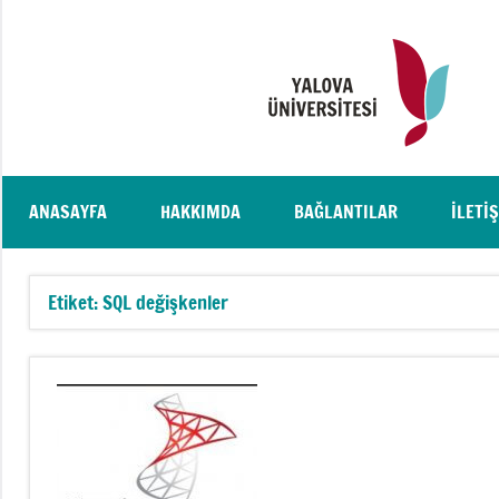
İçeriğe
geç
ANASAYFA
HAKKIMDA
BAĞLANTILAR
İLETI
Etiket:
SQL değişkenler