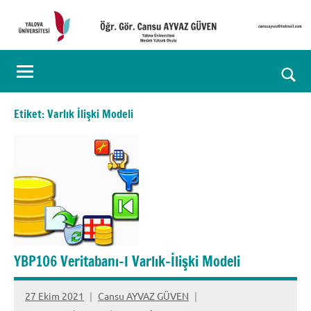
İçeriğe
geç
Öğr.
Kişisel
Web
Gör.
Ara
Sayfası
Cansu
for
Etiket:
Varlık İlişki Modeli
aç/k
AYVAZ
GÜVEN
YBP106 Veritabanı-I Varlık-İlişki Modeli
27 Ekim 2021
Cansu AYVAZ GÜVEN