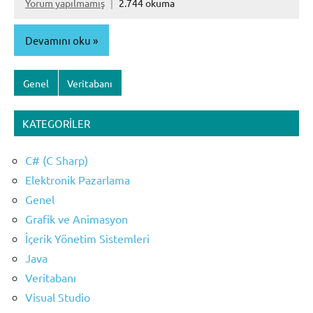
Yorum yapılmamış
2.744 okuma
Devamını oku
Genel
Veritabanı
KATEGORILER
C# (C Sharp)
Elektronik Pazarlama
Genel
Grafik ve Animasyon
İçerik Yönetim Sistemleri
Java
Veritabanı
Visual Studio