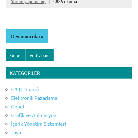
Yorum yapılmamış
2.885 okuma
Devamını oku
Genel
Veritabanı
KATEGORILER
C# (C Sharp)
Elektronik Pazarlama
Genel
Grafik ve Animasyon
İçerik Yönetim Sistemleri
Java