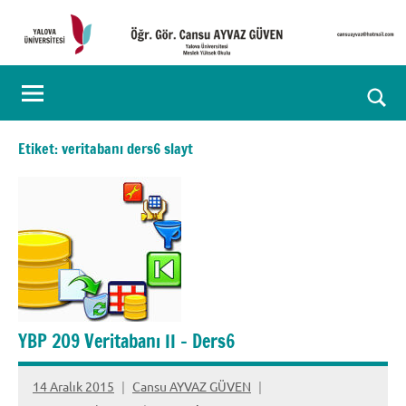
İçeriğe
geç
Öğr.
Kişisel
Web
Gör.
Ara
Sayfası
Cansu
for
Etiket:
veritabanı ders6 slayt
aç/k
AYVAZ
GÜVEN
YBP 209 Veritabanı II – Ders6
14 Aralık 2015
Cansu AYVAZ GÜVEN