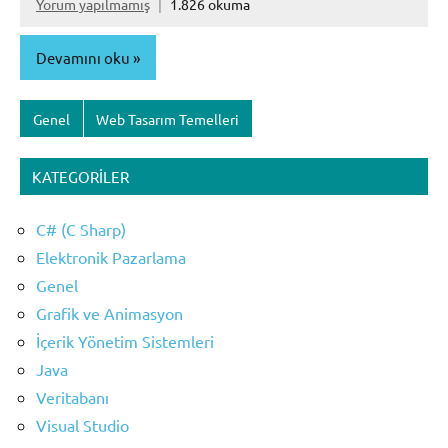
Yorum yapılmamış
1.826 okuma
Devamını oku
Genel
Web Tasarım Temelleri
KATEGORILER
C# (C Sharp)
Elektronik Pazarlama
Genel
Grafik ve Animasyon
İçerik Yönetim Sistemleri
Java
Veritabanı
Visual Studio