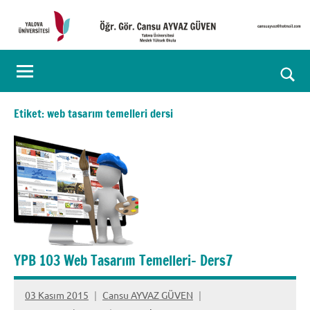
İçeriğe
geç
Öğr.
Kişisel
Web
Gör.
Ara
Sayfası
Cansu
for
Etiket:
web tasarım temelleri dersi
aç/k
AYVAZ
GÜVEN
YPB 103 Web Tasarım Temelleri- Ders7
03 Kasım 2015
Cansu AYVAZ GÜVEN