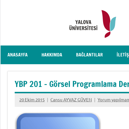
İçeriğe
geç
ANASAYFA
HAKKIMDA
BAĞLANTILAR
İLETI
YBP 201 – Görsel Programlama De
20 Ekim 2015
Cansu AYVAZ GÜVEN
Yorum yapılma