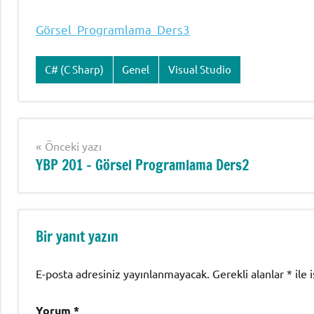
Görsel Programlama Ders3
C# (C Sharp)
Genel
Visual Studio
Şununla
etiketlenmiş:
c#
görsel
Yazı
Önceki yazı
programlama
,
YBP 201 – Görsel Programlama Ders2
gezinmesi
Ders
3
Görsel
Programlama
,
Bir yanıt yazın
Görsel
Programlama
E-posta adresiniz yayınlanmayacak.
Gerekli alanlar
*
ile 
Ders
3
Yorum
*