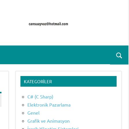
Ara
for
aç/k
KATEGORILER
C# (C Sharp)
Elektronik Pazarlama
Genel
Grafik ve Animasyon
İçerik Yönetim Sistemleri