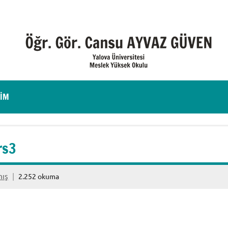
ŞIM
rs3
mış
2.252 okuma